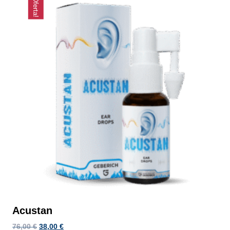
¡Oferta!
Acustan
El
El
76,00
€
38,00
€