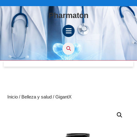
Skip
to
Pharmaton
content
Skip
to
content
Open
Button
Inicio
/
Belleza y salud
/ GigantX