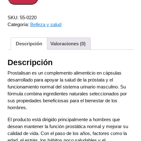
era:
es:
58,00 €.
29,00 €.
SKU:
55-0220
Categoría:
Belleza y salud
Descripción
Valoraciones (0)
Descripción
Prostalisan es un complemento alimenticio en cápsulas
desarrollado para apoyar la salud de la próstata y el
funcionamiento normal del sistema urinario masculino. Su
fórmula combina ingredientes naturales seleccionados por
sus propiedades beneficiosas para el bienestar de los
hombres.
El producto está dirigido principalmente a hombres que
desean mantener la función prostática normal y mejorar su
calidad de vida. Con el paso de los años, factores como la
edad, el estrés, los hábitos poco saludables y el