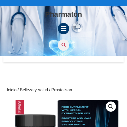
Skip
to
Pharmaton
content
Skip
to
content
Open
Button
Inicio
/
Belleza y salud
/ Prostalisan
¡Oferta!